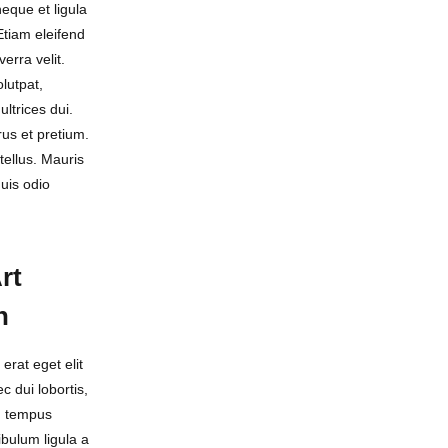
eque et ligula
 Etiam eleifend
iverra velit.
olutpat,
ultrices dui.
rus et pretium.
tellus. Mauris
uis odio
rt
n
erat eget elit
ec dui lobortis,
, tempus
bulum ligula a