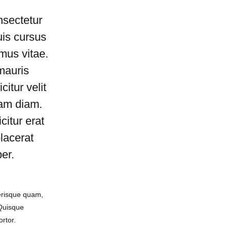
sectetur
uis cursus
mus vitae.
mauris
citur velit
uam diam.
citur erat
placerat
er.
erisque quam,
 Quisque
ortor.