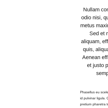
Nullam con
odio nisi, q
metus maxi
Sed et 
aliquam, effi
quis, aliq
Aenean effi
et justo 
semp
Phasellus eu scel
id pulvinar ligula.
pretium pharetra t