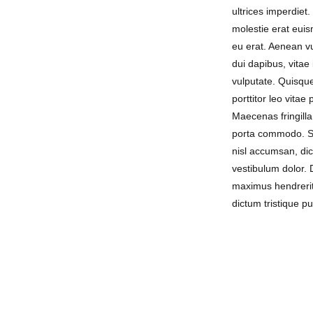
ultrices imperdiet.
molestie erat euis
eu erat. Aenean vu
dui dapibus, vitae i
vulputate. Quisque
porttitor leo vitae
Maecenas fringilla
porta commodo. S
nisl accumsan, dic
vestibulum dolor.
maximus hendrerit
dictum tristique p