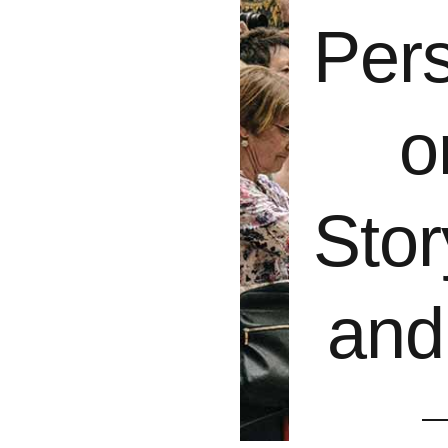
Pers
o
Stor
and