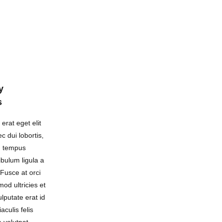
y
s
erat eget elit
ec dui lobortis,
, tempus
bulum ligula a
 Fusce at orci
mod ultricies et
lputate erat id
aculis felis