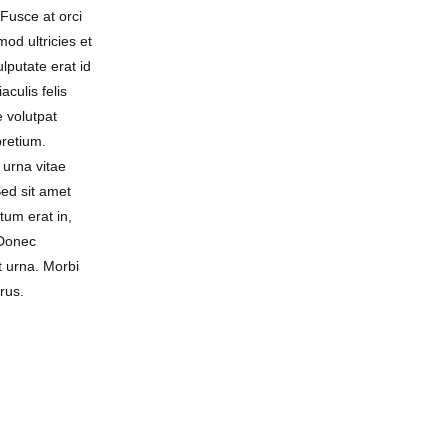
 Fusce at orci
mod ultricies et
lputate erat id
aculis felis
 volutpat
 pretium.
 urna vitae
ed sit amet
tum erat in,
 Donec
 urna. Morbi
urus.