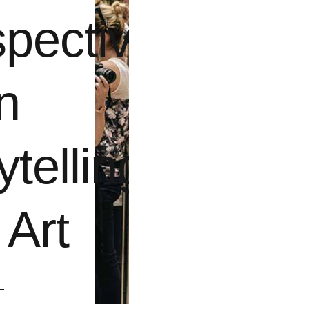
pectives
n
ytelling
 Art