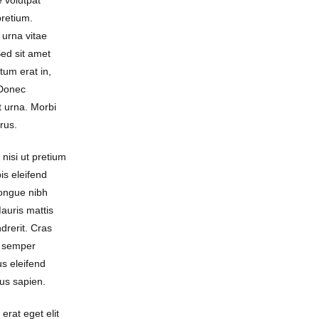
 volutpat
 pretium.
 urna vitae
ed sit amet
tum erat in,
 Donec
 urna. Morbi
urus.
nisi ut pretium
is eleifend
ongue nibh
auris mattis
drerit. Cras
ae semper
us eleifend
isus sapien.
erat eget elit