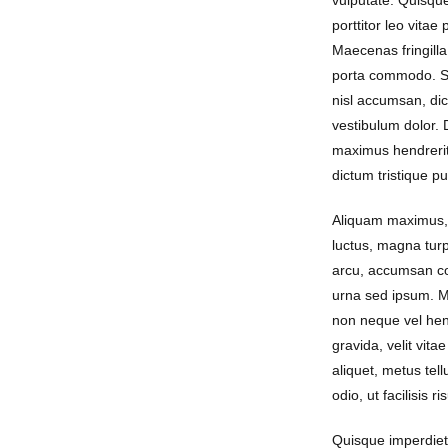
vulputate. Quisque
porttitor leo vitae
Maecenas fringilla
porta commodo. S
nisl accumsan, dic
vestibulum dolor.
maximus hendrerit
dictum tristique p
Aliquam maximus, 
luctus, magna turp
arcu, accumsan c
urna sed ipsum. M
non neque vel hen
gravida, velit vit
aliquet, metus tell
odio, ut facilisis r
Quisque imperdiet 