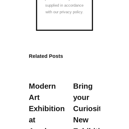
supplied in accordance
with our privacy policy.
Related Posts
Modern
Bring
Ne
Art
your
Per
Exhibition
Curiosity:
on
at
New
Sto