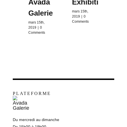
Avada
Exhibition
and
Galerie
mars 15th,
mars 15
2019
|
0
2019
|
Comments
Comme
mars 15th,
2019
|
0
Comments
PLATEFORME
Du mercredi au dimanche
De 15h00 à 19h00