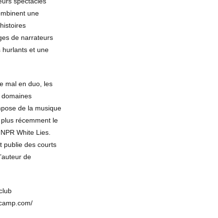
eurs spectacles
ombinent une
histoires
ges de narrateurs
 hurlants et une
de mal en duo, les
rs domaines
ompose de la musique
, plus récemment le
e NPR White Lies.
t publie des courts
l’auteur de
club
dcamp.com/