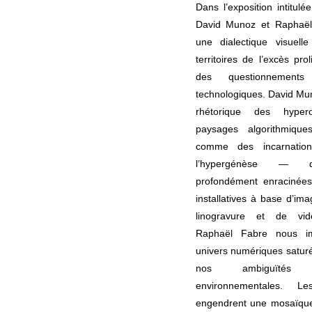
Dans l’exposition intitul
David Munoz et Raphaël
une dialectique visuel
territoires de l’excès pro
des questionnements
technologiques. David Mun
rhétorique des hyper
paysages algorithmique
comme des incarnatio
l’hypergénèse — de
profondément enracinée
installatives à base d’im
linogravure et de vidé
Raphaël Fabre nous 
univers numériques saturé
nos ambiguïtés
environnementales. Le
engendrent une mosaïque i