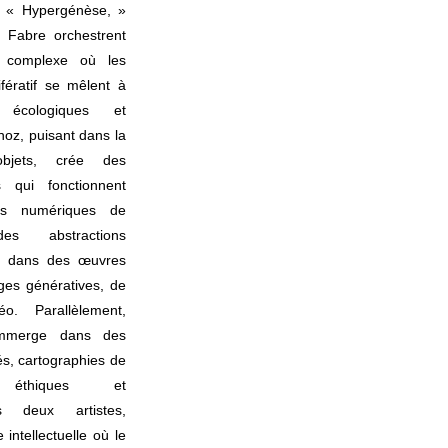
ée « Hypergénèse, »
 Fabre orchestrent
le complexe où les
lifératif se mêlent à
 écologiques et
oz, puisant dans la
objets, crée des
s qui fonctionnent
ns numériques de
s abstractions
s dans des œuvres
ages génératives, de
o. Parallèlement,
immerge dans des
s, cartographies de
 éthiques et
s deux artistes,
ntellectuelle où le