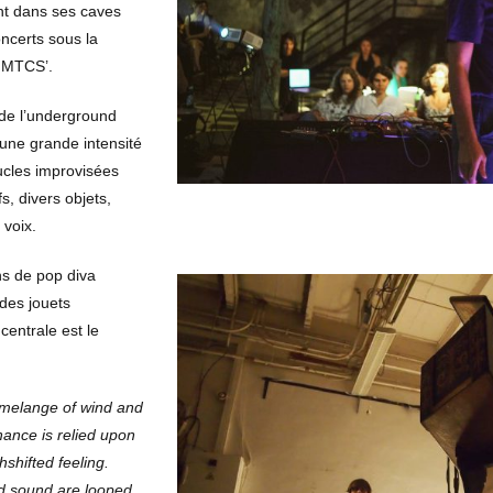
nt dans ses caves
oncerts sous la
HMTCS’.
 de l’underground
une grande intensité
ucles improvisées
s, divers objets,
 voix.
s de pop diva
des jouets
centrale est le
 melange of wind and
hance is relied upon
chshifted feeling.
 sound are looped,