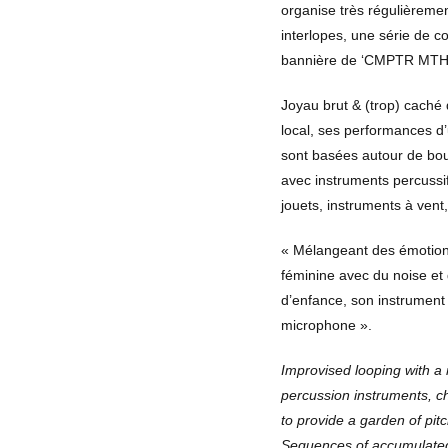
organise très régulièreme
interlopes, une série de c
bannière de ‘CMPTR MT
Joyau brut & (trop) caché
local, ses performances d’
sont basées autour de bo
avec instruments percussif
jouets, instruments à vent,
« Mélangeant des émotion
féminine avec du noise et 
d’enfance, son instrument 
microphone ».
Improvised looping with a
percussion instruments, c
to provide a garden of pit
Sequences of accumulated