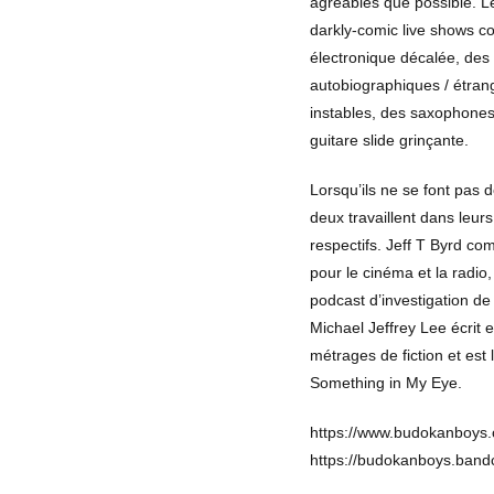
agréables que possible. L
darkly-comic live shows c
électronique décalée, des 
autobiographiques / étran
instables, des saxophones
guitare slide grinçante.
Lorsqu’ils ne se font pas 
deux travaillent dans leu
respectifs. Jeff T Byrd c
pour le cinéma et la radio
podcast d’investigation d
Michael Jeffrey Lee écrit e
métrages de fiction et est 
Something in My Eye.
https://www.budokanboys.
https://budokanboys.ban