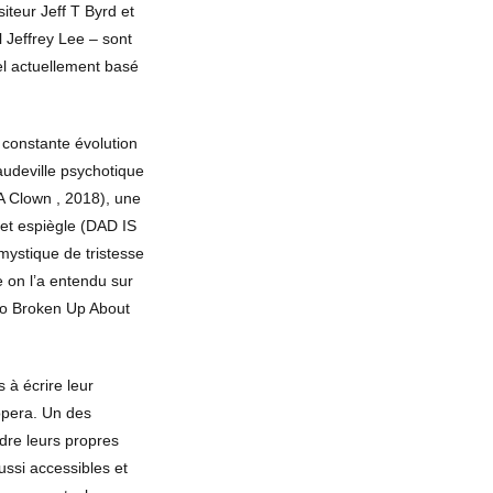
teur Jeff T Byrd et
el Jeffrey Lee – sont
l actuellement basé
n constante évolution
audeville psychotique
 Clown , 2018), une
 et espiègle (DAD IS
ystique de tristesse
 on l’a entendu sur
So Broken Up About
 à écrire leur
opera. Un des
dre leurs propres
aussi accessibles et