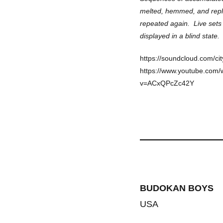
melted, hemmed, and repl
repeated again. Live sets
displayed in a blind state.
https://soundcloud.com/ci
https://www.youtube.com/
v=ACxQPcZc42Y
BUDOKAN BOYS
USA