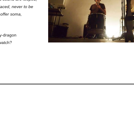
aced, never to be
 offer soma,
ty-dragon
watch?