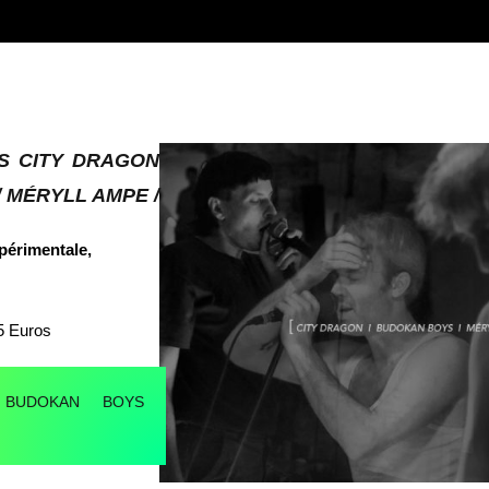
TS
CITY DRAGON
/ MÉRYLL AMPE
/
périmentale,
 5 Euros
 BUDOKAN BOYS