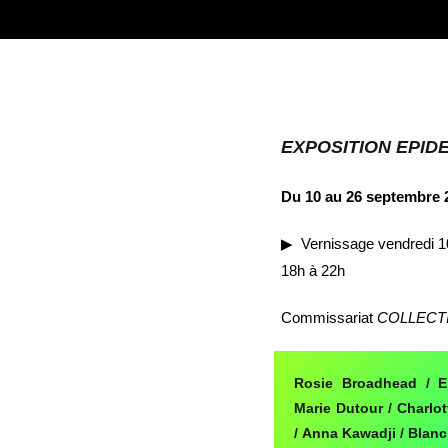
EXPOSITION EPID
Du 10 au 26 septembre 
▶︎ Vernissage vendredi 
18h à 22h
Commissariat
COLLECT
Rosie Broadhead /
E
Marie Dutour / Charlot
/ Anna Kawadji / Blanc