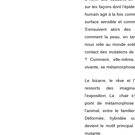
sur les façons dont l’épi
humain agit à la fois com
surface sensible et com
S’ensuivent alors des 
comment la peau, en tan
nous relie au monde extér
contact des mutations d
? Comment, elle-même, 
vivante, se métamorphose-
Le bizarre, le rêve et l’
ressorts des imagin
l’exposition. La chair 
point de métamorphose 
l’animal, entre le famili
Déformée, hybridée ou
devient le motif principa
mutante.