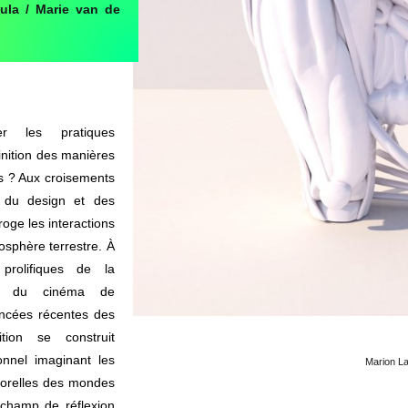
ula / Marie van de
er les pratiques
finition des manières
ps ? Aux croisements
s, du design et des
rroge les interactions
osphère terrestre. À
 prolifiques de la
tion, du cinéma de
ancées récentes des
sition se construit
onnel imaginant les
Marion La
porelles des mondes
 champ de réflexion