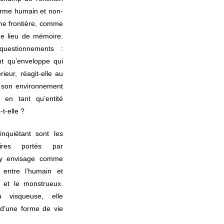
derme humain et non-
me frontière, comme
me lieu de mémoire.
questionnements :
t qu’enveloppe qui
ieur, réagit-elle au
e son environnement
en tant qu’entité
t-elle ?
inquiétant sont les
aires portés par
s’y envisage comme
entre l’humain et
er et le monstrueux.
 visqueuse, elle
l d’une forme de vie