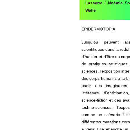
Lasserre / Noémie So
Walle
EPIDERMOTOPIA
Jusqu’où peuvent all
scientifiques dans la redé
d’habiter et d’être un cor
de pratiques artistique
sciences, l’exposition inte
des corps humains à la bi
partir des imaginaires
littérature d’anticipa
science-fiction et des av
techno-sciences, l’expo
comme un scénario ficti
différentes mutations cor
à venir. Elle ébauche un