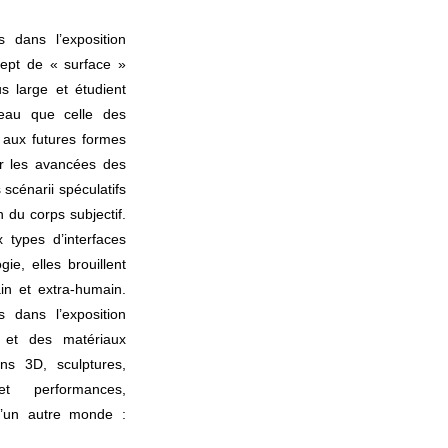
s dans l’exposition
cept de « surface »
s large et étudient
peau que celle des
t aux futures formes
ar les avancées des
s scénarii spéculatifs
n du corps subjectif.
types d’interfaces
gie, elles brouillent
in et extra-humain.
 dans l’exposition
 et des matériaux
ons 3D, sculptures,
 et performances,
d’un autre monde :