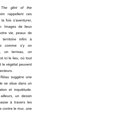
,
The glint of the
im rappellent ces
la fois s’aventurer,
er. Images de lieux
notre vie, peaux de
territoire infini à
nge comme s’y on
s, un terreau, un
t ici le lieu, où tout
et le végétal peuvent
tecteurs.
is Réau suggère une
le se situe dans un
tion et inquiétude.
ailleurs, un dessin
passe à travers les
bre contre le mur, une