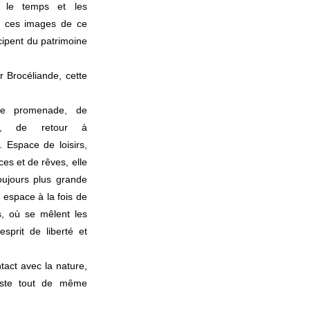
t le temps et les
et ces images de ce
icipent du patrimoine
r Brocéliande, cette
de promenade, de
u, de retour à
. Espace de loisirs,
ces et de rêves, elle
oujours plus grande
n espace à la fois de
s, où se mêlent les
esprit de liberté et
ntact avec la nature,
este tout de même