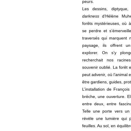
peurs.
Les dessins, diptyque
darkness
d’Hélène Muhe
forêts mystérieuses, où à 
se perdre et s’émerveill
traversés qui marquent 
paysage, ils offrent un 
explorer. On s’y plo
recherchait nos racine
souvenir oublié. La forêt es
peut advenir, où l’animal 
être gardiens, guides, pro
L’installation de Franço
brèche, une ouverture. El
entre deux, entre fascina
Telle une porte vers un 
révèle une lumière qui 
feuilles. Au sol, en équili