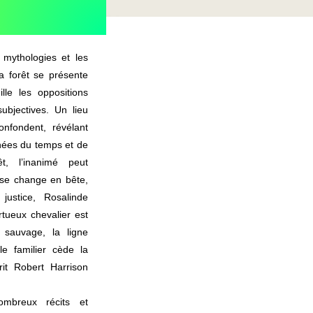
 mythologies et les
 la forêt se présente
lle les oppositions
subjectives. Un lieu
onfondent, révélant
hées du temps et de
t, l’inanimé peut
 se change en bête,
 justice, Rosalinde
rtueux chevalier est
 sauvage, la ligne
le familier cède la
rit Robert Harrison
ombreux récits et