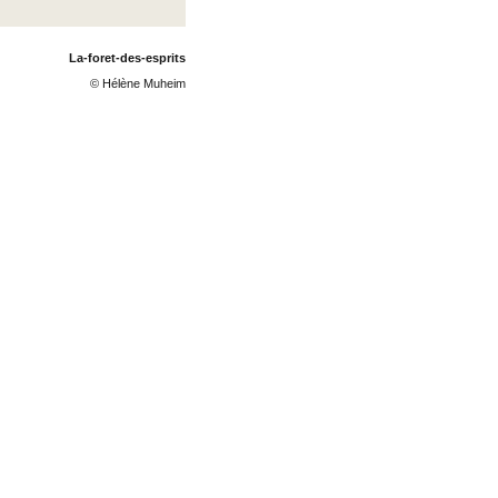
La-foret-des-esprits
© Hélène Muheim