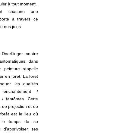
uler à tout moment.
nt chacune une
porte à travers ce
de nos joies.
 Doerflinger montre
fantomatiques, dans
e peinture rappelle
ir en forêt. La forêt
oquer les dualités
, enchantement /
é / fantômes. Cette
e de projection et de
forêt est le lieu où
re le temps de se
t d’apprivoiser ses