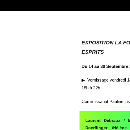
EXPOSITION
LA F
ESPRITS
Du 14 au 30 Septembre 
▶︎ Vernissage vendredi 
18h à 22h
Commissariat
Pauline Li
Laurent Debraux / 
Doerflinger /Hélèn