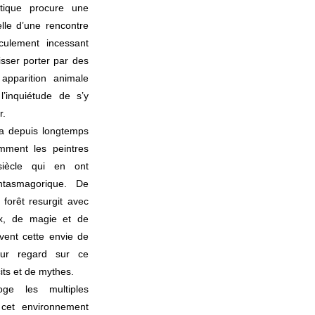
étique procure une
lle d’une rencontre
culement incessant
isser porter par des
apparition animale
l’inquiétude de s’y
r.
 a depuis longtemps
amment les peintres
iècle qui en ont
ntasmagorique. De
forêt resurgit avec
ux, de magie et de
ivent cette envie de
eur regard sur ce
its et de mythes.
roge les multiples
à cet environnement