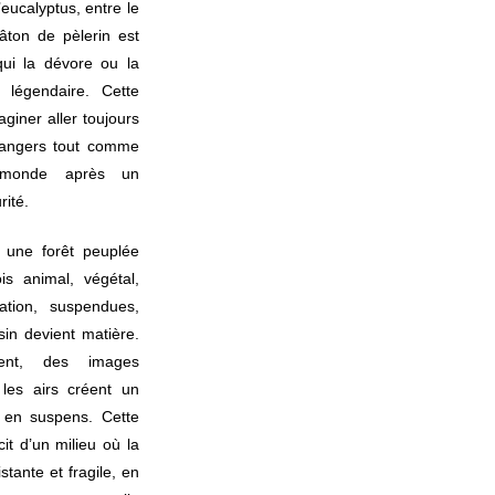
’eucalyptus, entre le
âton de pèlerin est
qui la dévore ou la
u légendaire. Cette
aginer aller toujours
 dangers tout comme
e monde après un
ité.
 une forêt peuplée
is animal, végétal,
ation, suspendues,
sin devient matière.
ent, des images
 les airs créent un
 en suspens. Cette
cit d’un milieu où la
tante et fragile, en