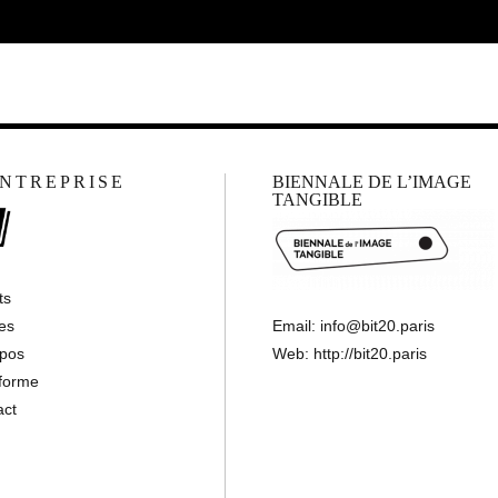
ENTREPRISE
BIENNALE DE L’IMAGE
TANGIBLE
ts
tes
Email:
info@bit20.paris
opos
Web:
http://bit20.paris
eforme
act