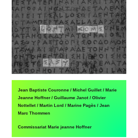
Jean Baptiste Couronne / Michel Guillet / Marie
Jeanne Hoffner / Guillaume Janot / Olivier
Nottellet / Martin Lord / Marine Pagès / Jean
Marc Thommen
Commissariat Marie jeanne Hoffner